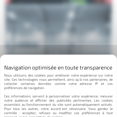
Nous utilisons des cookies pour améliorer votre expérience sur notre
site. Ces technologies nous permettent, ainsi qu'à nos partenaires, de
collecter certaines données comme votre adresse IP et vos
3. 2 mois avant le déménagement : affiner la logistique et
préférences de navigation.
organiser le jour J
Ces informations servent à personnaliser votre expérience, mesurer
notre audience et afficher des publicités pertinentes. Les cookies
À ce stade, votre
rétroplanning déménagement
essentiels au fonctionnement du site sont automatiquement activés.
Pour tous les autres, votre accord est nécessaire. Vous gardez le
entreprise
devrait être bien avancé. Les
locaux
contrôle : acceptez, refusez ou modifiez vos préférences à tout
professionnels
sont prêts à accueillir les équipes, et les détails
moment via les paramètres de cookies.