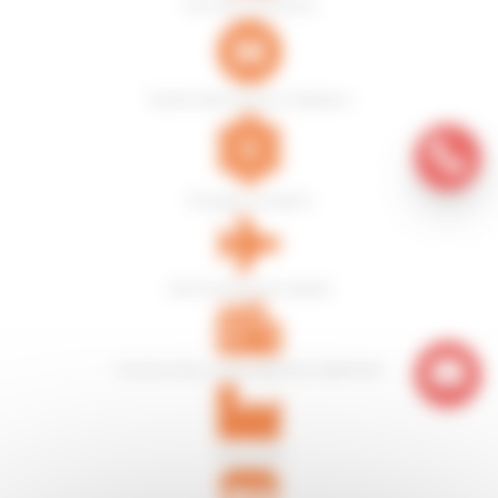
Services industries
Santé, laboratoires, hôpitaux
Energie, nucléaire
Aéronautique & spatial
Construction-aménagement, bâtiment
Industries