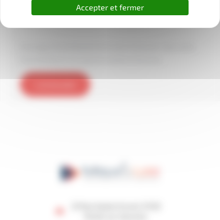
Accepter et fermer
Stockage Garde Meuble Particuliers Toulouse : Sécurité &
Sérénité
Stockage Garde Meuble Particuliers Toulouse : Sécurité &
Sérénité Besoin d’un garde meuble à Toulouse…
Lire la suite
25 Rue Gaston Evrard, 31120
Portet-sur-Garonne