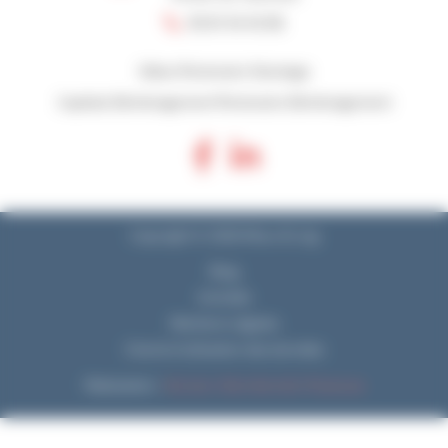
05 61 45 45 06
Illibox Partenaire Stockage
Capitole Déménagement Partenaire Déménagement
Copyright © 2026 Mouv & Log
Blog
Activités
Mentions Légales
Charte d’utilisation des données
Réalisation :
Horizon, Site internet à Toulouse