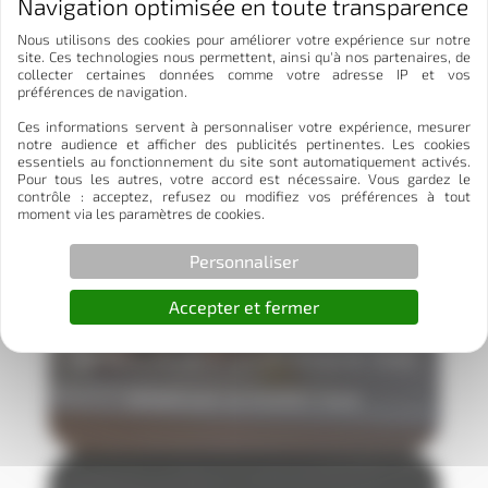
Nous utilisons des cookies pour améliorer votre expérience sur notre
site. Ces technologies nous permettent, ainsi qu'à nos partenaires, de
collecter certaines données comme votre adresse IP et vos
préférences de navigation.
Ces informations servent à personnaliser votre expérience, mesurer
notre audience et afficher des publicités pertinentes. Les cookies
essentiels au fonctionnement du site sont automatiquement activés.
Pour tous les autres, votre accord est nécessaire. Vous gardez le
contrôle : acceptez, refusez ou modifiez vos préférences à tout
moment via les paramètres de cookies.
Personnaliser
Accepter et fermer
Rétroplanning déménagement entreprise : Guide
complet pour un transfert réussi