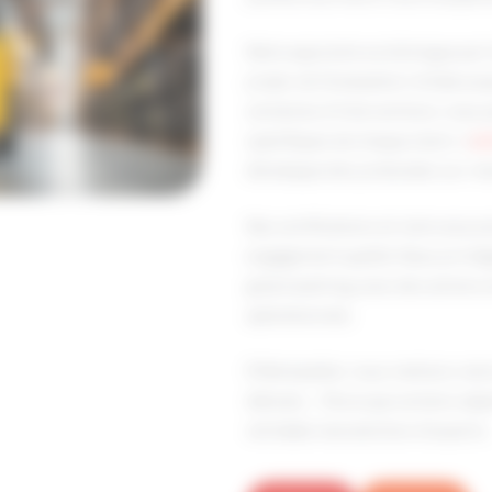
Notre approche se distingue par l
projet, de l’évaluation initiale ju
centaines d’interventions, nous 
spécifiques de chaque client. L’
en
développe des protocoles sur-me
Nos certifications et notre assu
engagement qualité. Nous privilé
greenwashing, avec des actions 
opérationnels.
À Montpellier, nous mettons notre
délicats… Parce que certains obje
véritable manutention d’experts.