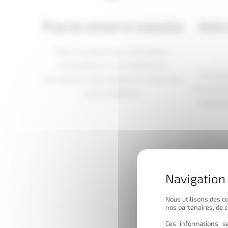
Prise de contact et évaluation
Visite
Nous recueillons les informations
essentielles sur votre besoin en
Une équi
manutention spécialisée et la nature des
contraintes
biens à déplacer.
équipeme
Nous utilisons des co
nos partenaires, de 
Ces informations se