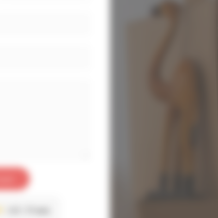
oyer
4.3
17 avis