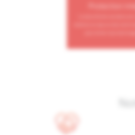
Protection int
La sécurité de vos biens est
mettons en œuvre des techniq
pour éviter tout dommag
No