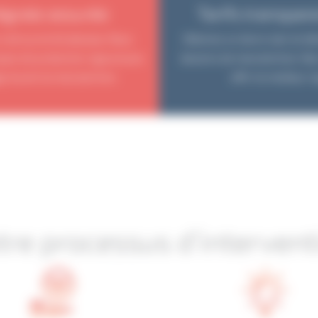
égrale assurée
Tarifs transpar
 notre priorité absolue. Nous
Obtenez un devis clair et dét
ues de protection rigoureuses
besoins de manutention. Nos
e durant la manutention.
offrir le meilleur 
tre processus d’intervent