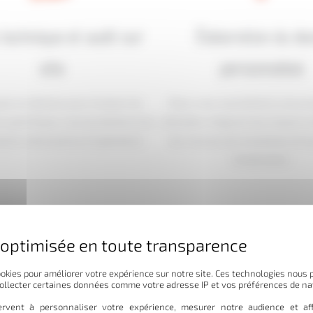
 technique et audit sur
Élaboration du de
site
personnalisé
pe se déplace pour évaluer les
Nous vous soumettons une pro
 spécifiques, l’accessibilité et les
détaillée intégrant les moyens 
nts nécessaires à l’opération.
les ressources humaines et le
d’exécution.
okies pour améliorer votre expérience sur notre site. Ces technologies nous 
collecter certaines données comme votre adresse IP et vos préférences de na
rvent à personnaliser votre expérience, mesurer notre audience et aff