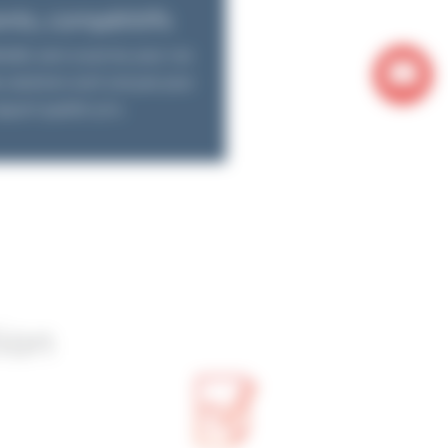
ents, compétitifs
aillé, sans surprise, pour vos
 solutions sont conçues pour
rapport qualité-prix.
ion