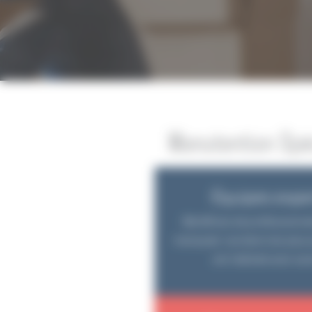
Manutention Spéc
Équipes expe
Bénéficiez de professionne
manipuler vos biens les plus 
est réalisée avec savo