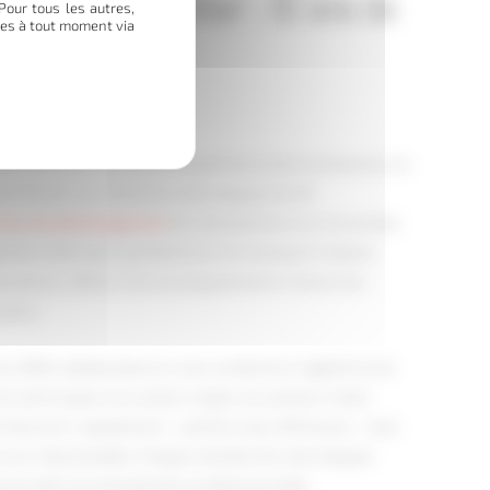
tion à Montpellier : 10 ans de
Pour tous les autres,
ces à tout moment via
nique
ier avec plus de 10 ans d’expérience dans le domaine de
e à Portet-sur-Garonne, notre équipe de 40
vices de déménagement
et manutention sur l’ensemble
alistes maîtrisent parfaitement le transport d’objets
 de pianos, coffres-forts ou équipements industriels
lière.
ss (800 collaborateurs), nous combinons l’agilité d’une
s techniques d’un acteur majeur du secteur. Cette
ntervenir rapidement – parfois sous 48 heures – tout
vice irréprochable. Chaque membre de notre équipe
ience dans la manutention professionnelle.