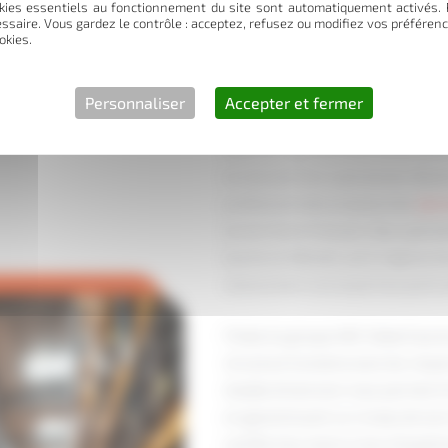
Expertise manuten
kies essentiels au fonctionnement du site sont automatiquement activés. 
essaire. Vous gardez le contrôle : acceptez, refusez ou modifiez vos préféren
okies.
savoir-faire tech
Personnaliser
Accepter et fermer
Mouv & Log intervient à Montpell
la manutention spécialisée. Basé
professionnels propose des
ser
du territoire français. Nos spéci
lourds et délicats, qu’il s’agisse
nécessitant une expertise particu
Filiale du groupe AAC Globe Expre
structure humaine avec les moyen
double dimension nous permet d’i
en garantissant un niveau de ser
justifie d’au moins 5 ans d’expér