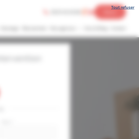
Tout refuser
05 61 45 45 06
Devis
Stockage
Manutention
Nos agences
Actu & Blog
Contact
ntervention
ou
Nom
*