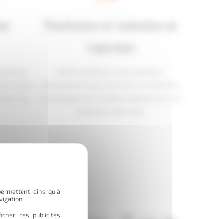
vis
Planification et réalisation de
l’opération
position
Après validation, nous planifions
techniques,
l’intervention avec précision et mobilisons
 planning
notre équipe et le matériel adapté pour une
exécution sécurisée.
permettent, ainsi qu'à
vigation.
icher des publicités