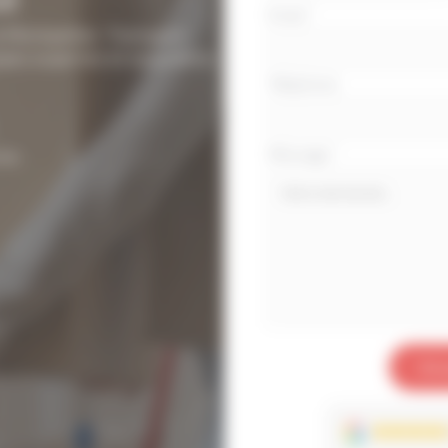
Email
*
téléphone
 Montpellier. Transport
ipes expertes et assurance.
Téléphone
Message
*
se.
Env