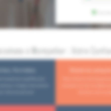
Donnée
ialisée à Montpellier : Votre Confi
rtes, formées
Matériel adapté
ls hautement qualifiés pour
Nous utilisons des équipeme
précieux. Chaque intervention
transport sûr de vos objets l
ir-faire et précision.
Vos biens sont prot