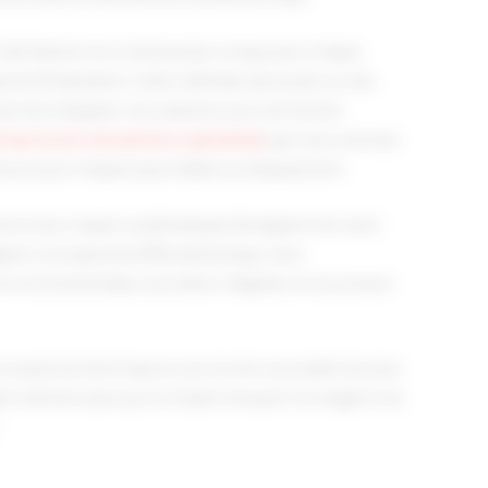
’attribution d’un interlocuteur unique pour chaque
squ’à la finalisation. Cette méthode, éprouvée sur des
permet d’adapter nos solutions aux contraintes
treprise de manutention spécialisée
que nous sommes
sure pour chaque type d’objet ou d’équipement.
rance tous risques systématique témoignent de notre
gions une approche RSE authentique, sans
environnementales concrètes intégrées à nos process
 expertise technique au service de vos projets les plus
ts méritent plus qu’un simple transport, ils exigent une