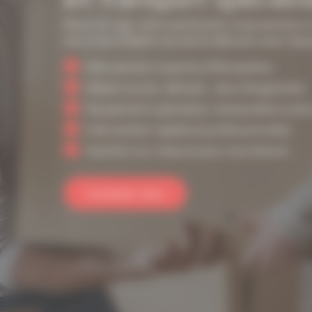
Mouv & Log, votre partenaire manutention à
sécurisé d’objets lourds & délicats avec équ
Manutention experte à Montpellier.
Objets lourds, délicats : sécurité garantie.
Équipement spécialisé, manipulation préci
Intervention rapide et professionnelle.
Solution sur mesure pour tout besoin.
Contactez-nous