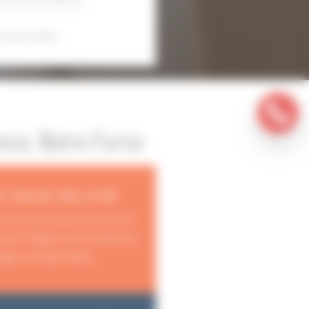
s sécurisées
ance, Notre Force
, haute sécurité
nts de pointe pour assurer un
ourds, fragiles ou encombrants.
égés à chaque étape.