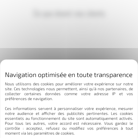
Ce que disent nos clients
Les dernières réalisations
Nous utilisons des cookies pour améliorer votre expérience sur notre
site. Ces technologies nous permettent, ainsi qu'à nos partenaires, de
collecter certaines données comme votre adresse IP et vos
préférences de navigation.
Ces informations servent à personnaliser votre expérience, mesurer
notre audience et afficher des publicités pertinentes. Les cookies
essentiels au fonctionnement du site sont automatiquement activés.
Pour tous les autres, votre accord est nécessaire. Vous gardez le
contrôle : acceptez, refusez ou modifiez vos préférences à tout
moment via les paramètres de cookies.