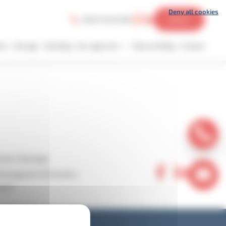
Deny all cookies
05 61 45 45 06
Devis
ics
Storage
Handling
Our agencies
News & Blog
Contact
tenaire Stockage
éménagement Partenaire
ment