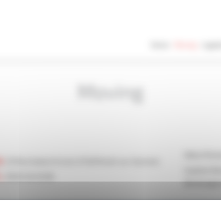
Home
Moving
Logist
Moving
Illibox Par
25 Rue Gaston Evrard, 31120 Portet-sur-Garonne
Capitole D
05 61 45 45 06
Déménage
Copyright © 2026 Mouv & Log