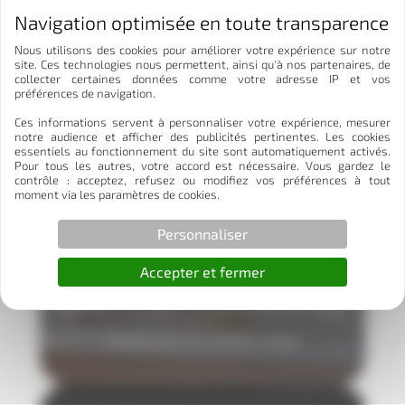
Nous utilisons des cookies pour améliorer votre expérience sur notre
site. Ces technologies nous permettent, ainsi qu'à nos partenaires, de
collecter certaines données comme votre adresse IP et vos
préférences de navigation.
Ces informations servent à personnaliser votre expérience, mesurer
notre audience et afficher des publicités pertinentes. Les cookies
essentiels au fonctionnement du site sont automatiquement activés.
Pour tous les autres, votre accord est nécessaire. Vous gardez le
contrôle : acceptez, refusez ou modifiez vos préférences à tout
moment via les paramètres de cookies.
Personnaliser
Accepter et fermer
Rétroplanning déménagement entreprise : Guide
complet pour un transfert réussi