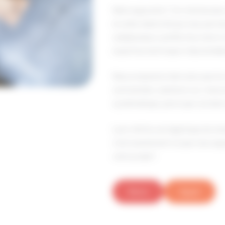
Notre approche ? Un interlocuteu
et cette réactivité qui nous perm
collaborateur justifie d’au moins
expertise technique irréprochable
Nous proposons bien plus que du 
commandes, solutions sur-mesure
systématique, parce que vos bien
Lyon mérite une logistique de st
c’est exactement ce que nous ap
votre projet !
Devis
Appel