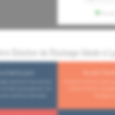
Donnée
tre Solution de Stockage Idéale à L
urisé à Lyon
Accès Flexi
ckage hautement sécurisé pour
Accédez à vos biens quand vo
 contrôle d’accès garantis. Vos
solutions d’accès modulabl
s des conditions optimales.
stockage en 