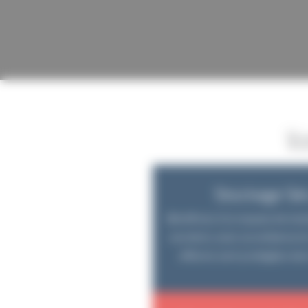
Vo
Stockage Séc
Bénéficiez d’un espace de sto
vos biens, avec surveillance et
affaires sont protégées dan