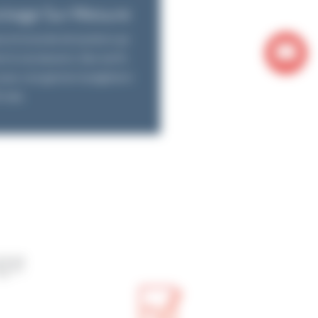
ockage Sur Mesure
e et la durée de location qui
 à vos besoins. Des tarifs
pour une gestion budgétaire
risée.
ge