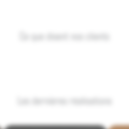
Ce que disent nos clients
Les dernières réalisations