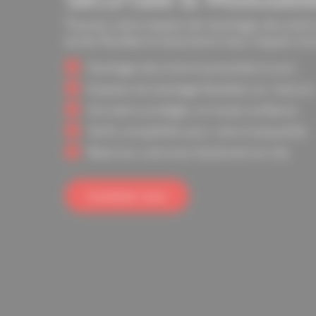
Trouvez votre espace de stockage sécurisé à
accès flexible et assurance tous risques inc
Stockage sécurisé et accessible à Lyon.
Espaces de stockage flexibles sur mesure
Vos biens protégés, en toute confiance.
Tarifs compétitifs pour votre tranquillité.
Réservez votre box facilement et vite.
Contactez-nous