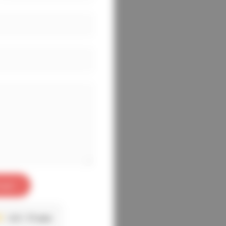
oyer
4.3
17 avis