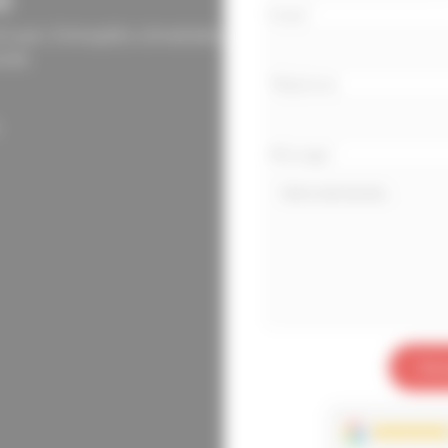
Email
*
téléphone
 Lyon. Entrepôts climatisés,
luse.
Téléphone
.
Message
*
Env