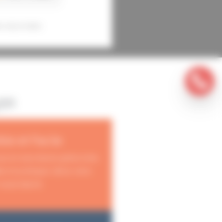
s sécurisées
yon
ble et Facile
us en avez besoin grâce à des
es et pratiques. Gérez votre
toute liberté.