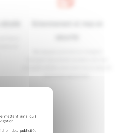
détaillé
Acheminement et mise en
sécurité
est fourni,
tations et
Nos équipes prennent en charge le
transport sécurisé de vos biens vers nos
entrepôts dédiés, où ils sont mis en sécurité
avec le plus grand soin.
permettent, ainsi qu'à
vigation.
icher des publicités