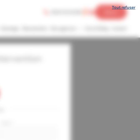
Tout refuser
05 61 45 45 06
Devis
Stockage
Manutention
Nos agences
Actu & Blog
Contact
ntervention
ou
Nom
*