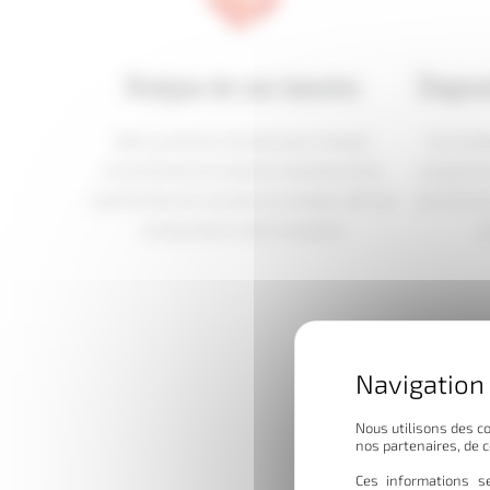
Analyse de vos besoins
Diagnos
Nous prenons contact pour évaluer
Sur la b
précisément le volume, la durée et les
proposons
spécificités de vos biens à stocker, afin de
pertinent
comprendre votre situation.
o
Nous utilisons des co
nos partenaires, de 
Ces informations se