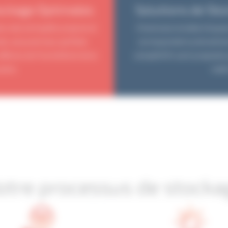
ockage Optimales
Solutions de St
ns des entrepôts propres et
Choisissez la taille d’espac
és, assurant leur parfaite
correspondent précisément
faires de l’humidité et de la
compétitifs sont proposés 
ière.
maît
otre processus de stocka