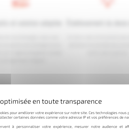
tic et solution adaptée
Établissement du devis 
ase de nos échanges, nous vous
Un devis clair et structuré vous 
 la solution de stockage la plus
détaillant l’ensemble des pres
e, qu’il s’agisse de garde-meuble
tarifs, sans surprise.
u de logistique intégrée.
okies pour améliorer votre expérience sur notre site. Ces technologies nous 
collecter certaines données comme votre adresse IP et vos préférences de na
rvent à personnaliser votre expérience, mesurer notre audience et aff