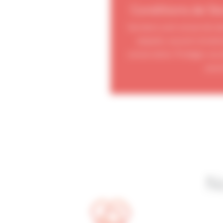
Conditions de St
Vos biens sont conservés da
adaptés, souvent climatis
conservation. Protégez vos af
pouss
N